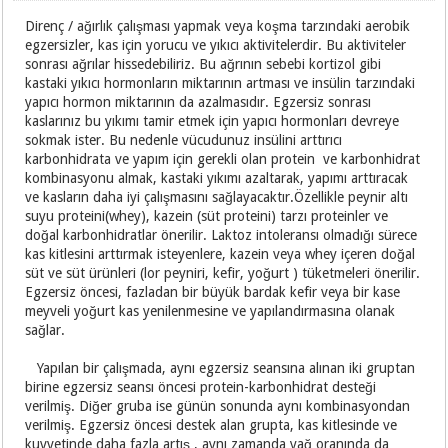
Direnç / ağırlık çalışması yapmak veya koşma tarzındaki aerobik
egzersizler, kas için yorucu ve yıkıcı aktivitelerdir. Bu aktiviteler
sonrası ağrılar hissedebiliriz. Bu ağrının sebebi kortizol gibi
kastaki yıkıcı hormonların miktarının artması ve insülin tarzındaki
yapıcı hormon miktarının da azalmasıdır. Egzersiz sonrası
kaslarınız bu yıkımı tamir etmek için yapıcı hormonları devreye
sokmak ister. Bu nedenle vücudunuz insülini arttırıcı
karbonhidrata ve yapım için gerekli olan protein ve karbonhidrat
kombinasyonu almak, kastaki yıkımı azaltarak, yapımı arttıracak
ve kasların daha iyi çalışmasını sağlayacaktır.Özellikle peynir altı
suyu proteini(whey), kazein (süt proteini) tarzı proteinler ve
doğal karbonhidratlar önerilir. Laktoz intoleransı olmadığı sürece
kas kitlesini arttırmak isteyenlere, kazein veya whey içeren doğal
süt ve süt ürünleri (lor peyniri, kefir, yoğurt ) tüketmeleri önerilir.
Egzersiz öncesi, fazladan bir büyük bardak kefir veya bir kase
meyveli yoğurt kas yenilenmesine ve yapılandırmasına olanak
sağlar.
Yapılan bir çalışmada, aynı egzersiz seansına alınan iki gruptan
birine egzersiz seansı öncesi protein-karbonhidrat desteği
verilmiş. Diğer gruba ise günün sonunda aynı kombinasyondan
verilmiş. Egzersiz öncesi destek alan grupta, kas kitlesinde ve
kuvvetinde daha fazla artış , aynı zamanda yağ oranında da