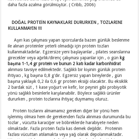
daha fazla azalma görülmüştür. ( Cribb, 2006)
DOĞAL PROTEİN KAYNAKLARI DURURKEN , TOZLARINI
KULLANMAYIN !!!
Aşırı kas çalışması yapan sporcularda bazen günlük beslenme
ile alınan proteinler yeterli olmadığı için protein tozları
kullanmaktadırlar. Egzersize yeni başlayanlar , pilates seanslarına
girecekler veya ağırlık/direnç çalışması yapanlar için , o gün
kg
başına 1-1,4 gr protein ve bunun 2 katı kadar karbonhidrat
alınması tavsiye edilmektedir. Sağlıklı bir kişinin günlük protein
ihtiyacı , kg başına 0,8 g'dır. Egzersiz yapan bireylerde , gün
başına yaklaşık 0,2 ila 0,6 gr protein eksiği olacaktır. Bu eksiklik
2 bardak süt , 1 kase yoğurt ve kefir, lor peyniri gibi probiyotik
yönü sağlıklı besinlerle karşılanabilir. Böylece sağlıklı ürünler
dururken , protein tozlarına ihtiyaç duymamış oluruz.
Protein tozlarını almamamız gereken diğer bir yönü hem
işlenmiş olması hem de gerekenden fazla alınması durumunda bu
tozlar , vücutta karaciğer ve böbreklerde harabiyete neden
olmaktadır. Fazla protein fazla kas demek değildir. Proteinin
fazlası vücuttan atılamakta veya yağ olarak depolanmaktadır.