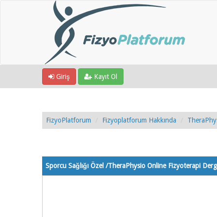
Giriş
Kayıt Ol
FizyoPlatforum
Fizyoplatforum Hakkında
TheraPhys
1 Oy - 5 Ortalama
1
2
3
4
5
Sporcu Sağlığı Özel /TheraPhysio Online Fizyoterapi Dergi