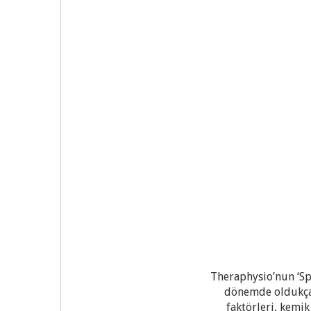
Theraphysio’nun ‘Spo
dönemde oldukça p
faktörleri, kemi