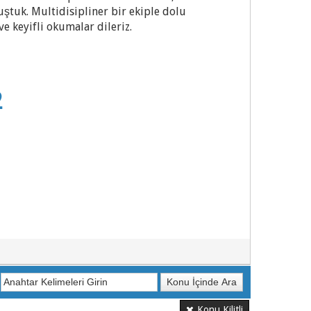
ştuk. Multidisipliner bir ekiple dolu
e keyifli okumalar dileriz.
2
Konu Kilitli