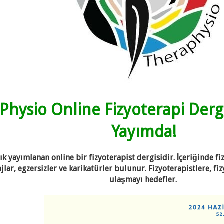
hysio Online Fizyoterapi Dergis
Yayımda!
k yayımlanan online bir fizyoterapist dergisidir. İçeriğinde fiz
jlar, egzersizler ve karikatürler bulunur. Fizyoterapistlere, fi
ulaşmayı hedefler.