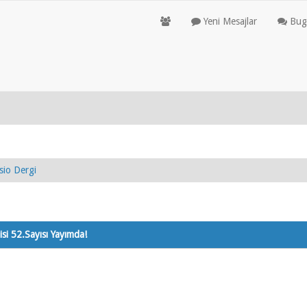
Yeni Mesajlar
Bugü
io Dergi
si 52.Sayısı Yayımda!