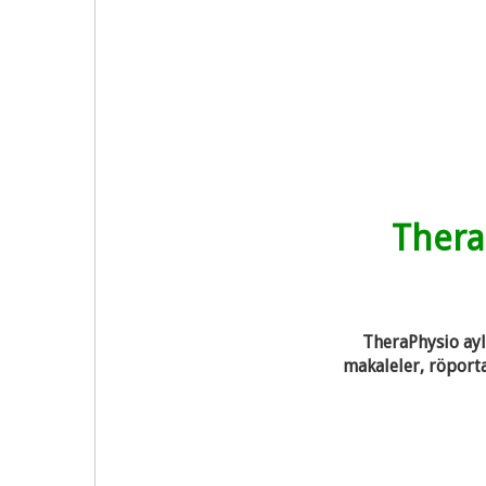
TheraP
TheraPhysio aylı
makaleler, röporta