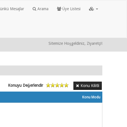
nkü Mesajlar
Arama
Üye Listesi
Sitemize Hoşgeldiniz, Ziyaretçi!
Konuyu Değerlendir
Konu Kilitli
Konu Modu