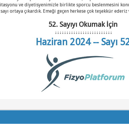
itasyonu ve diyetisyenimizle birlikte sporcu beslenmesini konu
 sayı ortaya çıkardık. Emeği geçen herkese çok teşekkür ederiz v
52. Sayıyı Okumak İçin
↓
↓
↓
↓
↓
↓
↓
↓
↓
↓
↓
↓
↓
↓
↓
↓
↓
↓
↓
↓
↓
↓
↓
↓
↓
Haziran 2024 -- Sayı 5