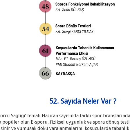
52. Sayıda Neler Var ?
rcu Sağlığı’ temalı Haziran sayısında farklı spor branşlarında 
opüler olan E-sporu, fiziksel uygunluk ve spora dönüş testler
k sinir ve yumuşak doku yaralanmalarını, koşucularda tabanlık