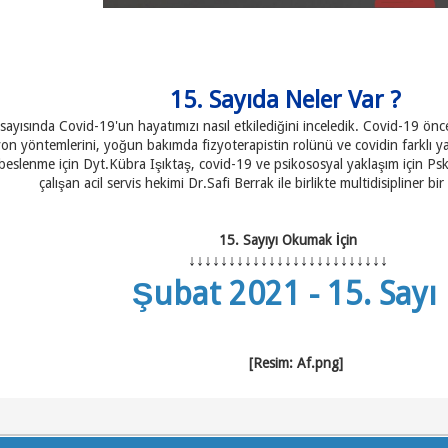
15. Sayıda Neler Var ?
yısında Covid-19'un hayatımızı nasıl etkilediğini inceledik. Covid-19 önces
syon yöntemlerini, yoğun bakımda fizyoterapistin rolünü ve covidin farklı y
 beslenme için Dyt.Kübra Işıktaş, covid-19 ve psikososyal yaklaşım için Ps
çalışan acil servis hekimi Dr.Safi Berrak ile birlikte multidisipliner bir
15. Sayıyı Okumak İçin
↓
↓
↓
↓
↓
↓
↓
↓
↓
↓
↓
↓
↓
↓
↓
↓
↓
↓
↓
↓
↓
↓
↓
↓
↓
Şubat 2021 - 15. Sayı