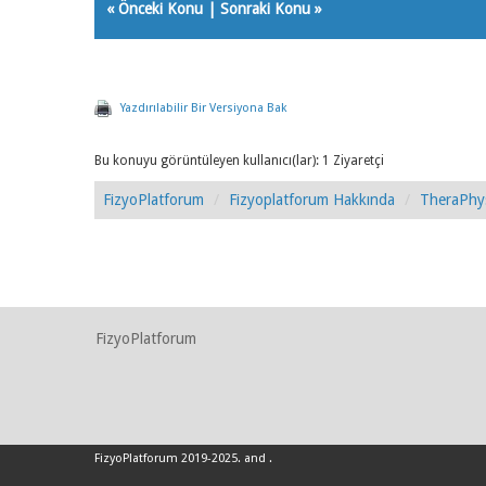
«
Önceki Konu
|
Sonraki Konu
»
Yazdırılabilir Bir Versiyona Bak
Bu konuyu görüntüleyen kullanıcı(lar): 1 Ziyaretçi
FizyoPlatforum
Fizyoplatforum Hakkında
TheraPhys
FizyoPlatforum
FizyoPlatforum 2019-2025
.
and
.