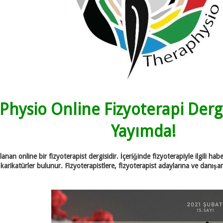
hysio Online Fizyoterapi Dergis
Yayımda!
nan online bir fizyoterapist dergisidir. İçeriğinde fizyoterapiyle ilgili habe
 karikatürler bulunur. Fizyoterapistlere, fizyoterapist adaylarına ve danış