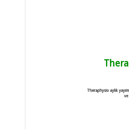
TheraP
Theraphysio aylık yayımla
ve