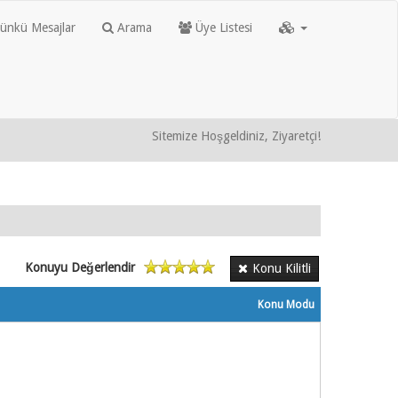
nkü Mesajlar
Arama
Üye Listesi
Sitemize Hoşgeldiniz, Ziyaretçi!
Konuyu Değerlendir
Konu Kilitli
Konu Modu