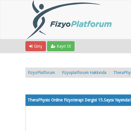
Giriş
Kayıt Ol
FizyoPlatforum
Fizyoplatforum Hakkında
TheraPhys
2 Oy - 5 Ortalama
1
2
3
4
5
TheraPhysio Online Fizyoterapi Dergisi 15.Sayısı Yayımda!