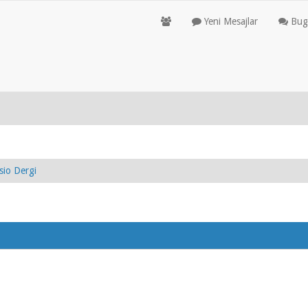
Yeni Mesajlar
Bugü
io Dergi