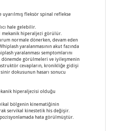
e uyarılmış fleksör spinal reflekse
ıcı hale gelebilir.
l mekanik hiperaljezi görülür.
e durum normale dönerken, devam eden
. Whiplash yaralanmasının akut fazında
whiplash yaralanması semptomlarını
ken dönemde görülmeleri ve iyileşmenin
struktör cevapların, kronikliğe gidişi
l sinir dokusunun hasarı sonucu
ekanik hiperaljezisi olduğu
vikal bölgenin kinematiğinin
k servikal kinestetik his değişir.
repozisyonlamada hata görülmüştür.