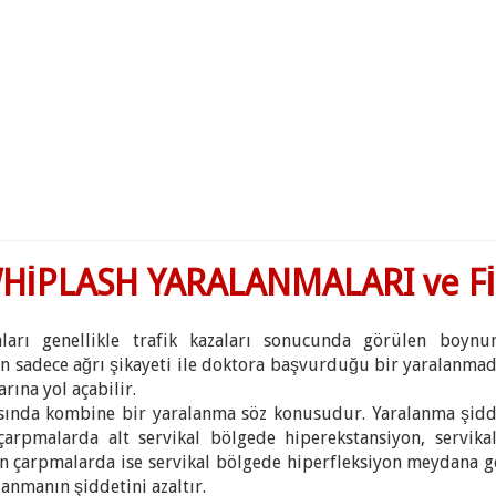
HİPLASH YARALANMALARI ve Fİ
ları genellikle trafik kazaları sonucunda görülen boynun
rın sadece ağrı şikayeti ile doktora başvurduğu bir yaralanma
rına yol açabilir.
ında kombine bir yaralanma söz konusudur. Yaralanma şidde
n çarpmalarda alt servikal bölgede hiperekstansiyon, servika
n çarpmalarda ise servikal bölgede hiperfleksiyon meydana g
anmanın şiddetini azaltır.