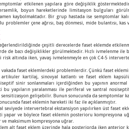
emptomlar etkilenen yapılara göre değişiklik göstermektedir
 sersemlik, boyun hareketlerinde limitasyon bulguları gö
amen kaybolmaktadır. Bir grup hastada ise semptomlar kalıc
Bu problemler çene ağrısı, baş dönmesi, mide bulantısı, kas v
.
K
değerlendirildiğinde çeşitli derecelerde faset eklemde etkil
rde de bazı değişiklikler görülmektedir. Hızlı ivmelenme ile b
ki risk altında iken, yavaş ivmelenmeyle en çok C4-5 interverte
u vakada faset eklemlerdeki problemlerdir. Çünkü faset eklem
e artikuler kartilaj, sinovyal katlantı ve faset eklem kaps
iseptif sinir sonlanmaları içerdiğinden bu yapının anormal g
aki bu yapıların yaralanması ile periferal ve santral nosisep
 sensitizasyon gelişebilir. Bunun sonucunda da semptomlar kal
onucunda faset eklemin hareketi iki faz ile açıklanmıştır.
ikal seviyede intervertebral ekstansiyon yapılırken üst faset e
i yapar ve böylece faset eklemin posterioru kompresyona u
ar ve maksimum kompresyona uğrar.
eklem alt faset eklem üzerinde hala posteriorda iken anterio