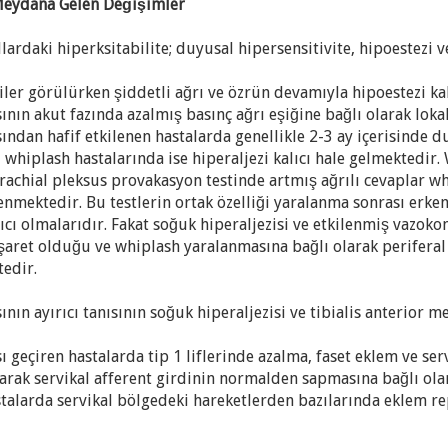
Meydana Gelen Değişimler
llardaki hiperksitabilite; duyusal hipersensitivite, hipoestezi v
ler görülürken şiddetli ağrı ve özrün devamıyla hipoestezi kal
nın akut fazında azalmış basınç ağrı eşiğine bağlı olarak loka
ndan hafif etkilenen hastalarda genellikle 2-3 ay içerisind
 whiplash hastalarında ise hiperaljezi kalıcı hale gelmektedir
rachial pleksus provakasyon testinde artmış ağrılı cevaplar 
lenmektedir. Bu testlerin ortak özelliği yaralanma sonrası er
cı olmalarıdır. Fakat soğuk hiperaljezisi ve etkilenmiş vazokon
işaret olduğu ve whiplash yaralanmasına bağlı olarak perifera
edir.
ın ayırıcı tanısının soğuk hiperaljezisi ve tibialis anterior m
 geçiren hastalarda tip 1 liflerinde azalma, faset eklem ve ser
rak servikal afferent girdinin normalden sapmasına bağlı olara
stalarda servikal bölgedeki hareketlerden bazılarında eklem 