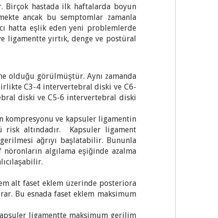
. Birçok hastada ilk haftalarda boyun
rülmekte ancak bu semptomlar zamanla
ı hatta eşlik eden yeni problemlerde
e ligamentte yırtık, denge ve postüral
enme olduğu görülmüştür. Aynı zamanda
irlikte C3-4 intervertebral diski ve C6-
bral diski ve C5-6 intervertebral diski
in kompresyonu ve kapsuler ligamentin
ülü risk altındadır. Kapsuler ligament
erilmesi ağrıyı başlatabilir. Bununla
tif nöronların algılama eşiğinde azalma
ıcılaşabilir.
klem alt faset eklem üzerinde posteriora
ğrar. Bu esnada faset eklem maksimum
r kapsuler ligamentte maksimum gerilim