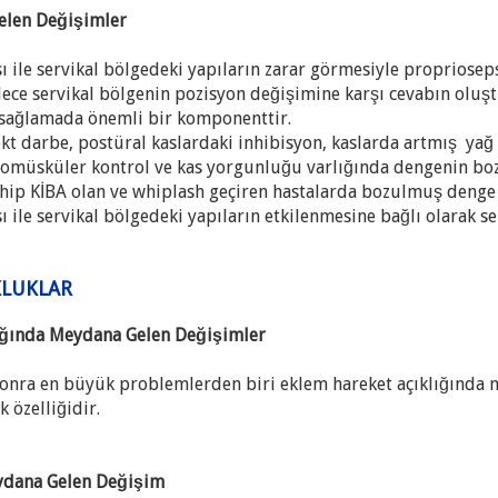
elen Değişimler
 ile servikal bölgedeki yapıların zarar görmesiyle propriosep
ece servikal bölgenin pozisyon değişimine karşı cevabın olu
 sağlamada önemli bir komponenttir.
kt darbe, postüral kaslardaki inhibisyon, kaslarda artmış yağ in
romüsküler kontrol ve kas yorgunluğu varlığında dengenin b
ahip KİBA olan ve whiplash geçiren hastalarda bozulmuş deng
 ile servikal bölgedeki yapıların etkilenmesine bağlı olarak s
KLUKLAR
ığında Meydana Gelen Değişimler
onra en büyük problemlerden biri eklem hareket açıklığında 
k özelliğidir.
ydana Gelen Değişim