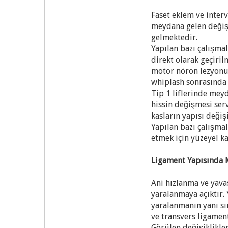
Faset eklem ve inter
meydana gelen değişi
gelmektedir.
Yapılan bazı çalışma
direkt olarak geçiri
motor nöron lezyonu,
whiplash sonrasında
Tip 1 liflerinde mey
hissin değişmesi ser
kasların yapısı değiş
Yapılan bazı çalışma
etmek için yüzeyel k
Ligament Yapısında
Ani hızlanma ve yava
yaralanmaya açıktır.
yaralanmanın yanı sı
ve transvers ligamen
Görülen değişiklikler