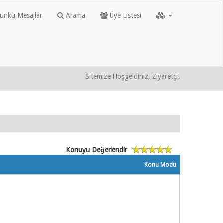
nkü Mesajlar
Arama
Üye Listesi
Sitemize Hoşgeldiniz, Ziyaretçi!
Konuyu Değerlendir
Konu Modu