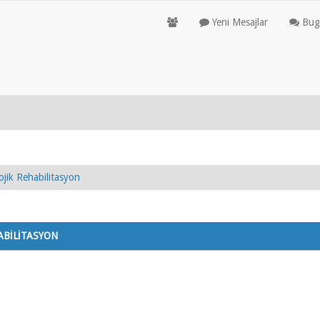
Yeni Mesajlar
Bugü
ojik Rehabilitasyon
ABİLİTASYON