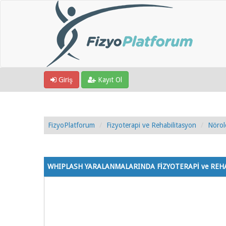
Giriş
Kayıt Ol
FizyoPlatforum
Fizyoterapi ve Rehabilitasyon
Nörol
1 Oy - 5 Ortalama
1
2
3
4
5
WHIPLASH YARALANMALARINDA FİZYOTERAPİ ve REH