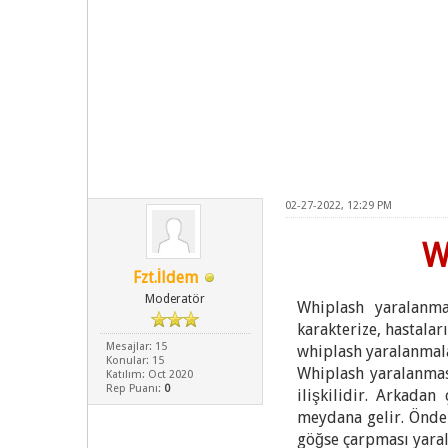
02-27-2022, 12:29 PM
W
Fzt.İldem
Moderatör
Whiplash yaralanma
karakterize, hastala
Mesajlar: 15
whiplash yaralanmala
Konular: 15
Whiplash yaralanmas
Katılım: Oct 2020
Rep Puanı:
0
ilişkilidir. Arkada
meydana gelir. Önde
göğse çarpması yaral