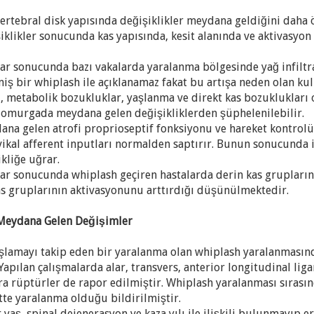
vertebral disk yapısında değişiklikler meydana geldiğini daha 
klikler sonucunda kas yapısında, kesit alanında ve aktivasyon
lar sonucunda bazı vakalarda yaralanma bölgesinde yağ infiltr
lmiş bir whiplash ile açıklanamaz fakat bu artışa neden olan k
 metabolik bozukluklar, yaşlanma ve direkt kas bozuklukları ol
 omurgada meydana gelen değişikliklerden şüphelenilebilir.
dana gelen atrofi proprioseptif fonksiyonu ve hareket kontrolün
vikal afferent inputları normalden saptırır. Bunun sonucunda 
ikliğe uğrar.
lar sonucunda whiplash geçiren hastalarda derin kas gruplar
as gruplarının aktivasyonunu arttırdığı düşünülmektedir.
 Meydana Gelen Değişimler
şlamayı takip eden bir yaralanma olan whiplash yaralanmasınd
 Yapılan çalışmalarda alar, transvers, anterior longitudinal l
ra rüptürler de rapor edilmiştir. Whiplash yaralanması sırasın
tte yaralanma olduğu bildirilmiştir.
 yaş, spinal dejenerasyon ve kaza yılı ile ilişkili bulunmayıp 