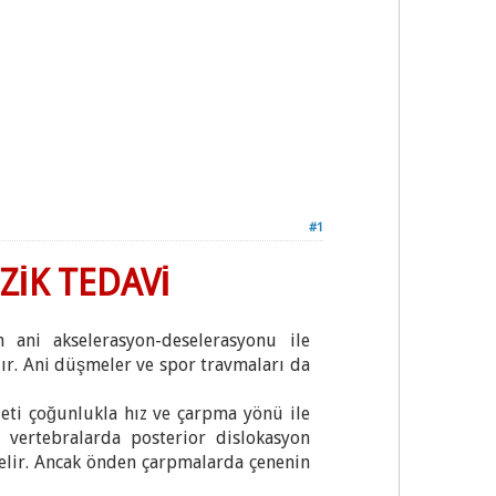
#1
ZİK TEDAVİ
 ani akselerasyon-deselerasyonu ile
dır. Ani düşmeler ve spor travmaları da
ti çoğunlukla hız ve çarpma yönü ile
l vertebralarda posterior dislokasyon
elir. Ancak önden çarpmalarda çenenin