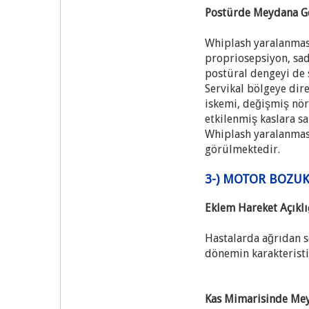
Postürde Meydana G
Whiplash yaralanması
propriosepsiyon, sad
postüral dengeyi de
Servikal bölgeye dire
iskemi, değişmiş nö
etkilenmiş kaslara s
Whiplash yaralanması
görülmektedir.
3-) MOTOR BOZU
Eklem Hareket Açıkl
Hastalarda ağrıdan s
dönemin karakteristi
Kas Mimarisinde Me