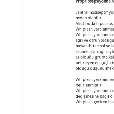
Propriosepsiyonda 
Sentral nosiseptif yo
neden olabilir.
Akut fazda hipoestezi
Whiplash yaralanması
Whiplash yaralanması
ağrı ve özrün olduğu
mekanik, termal ve b
kronikleştirdiği söy
az olduğu grupta kalı
belirleyen en güçlü 
olduğu düşünülmekt
Whiplash yaralanmasın
belirlenmiştir.
Whiplash yaralanması
değişmesine bağlı ola
Whiplash geçiren ha