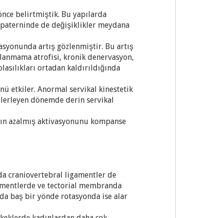
önce belirtmiştik. Bu yapılarda
 paterninde de değişiklikler meydana
asyonunda artış gözlenmiştir. Bu artış
ullanmama atrofisi, kronik denervasyon,
asılıkları ortadan kaldırıldığında
ü etkiler. Anormal servikal kinestetik
ilerleyen dönemde derin servikal
ının azalmış aktivasyonunu kompanse
a craniovertebral ligamentler de
igamentlerde ve tectorial membranda
da baş bir yönde rotasyonda ise alar
erkeklerde kadınlardan daha çok