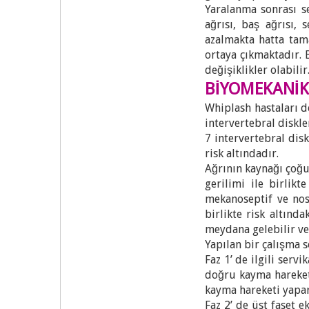
Yaralanma sonrası s
ağrısı, baş ağrısı,
azalmakta hatta tam
ortaya çıkmaktadır. 
değişiklikler olabilir
BİYOMEKANİ
Whiplash hastaları 
intervertebral diskle
7 intervertebral dis
risk altındadır.
Ağrının kaynağı çoğ
gerilimi ile birlikt
mekanoseptif ve nos
birlikte risk altınd
meydana gelebilir ve
Yapılan bir çalışma s
Faz 1’ de ilgili serv
doğru kayma hareket
kayma hareketi yap
Faz 2’ de üst faset 