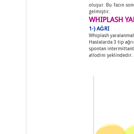
oluşur. Bu fazın so
gelmiştir.
WHIPLASH Y
1-) AĞRI
Whiplash yaralanmala
Hastalarda 3 tip ağrı
spontan intermittant
allodini şeklindedir.