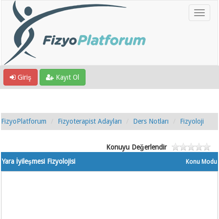
Giriş
Kayıt Ol
FizyoPlatforum
Fizyoterapist Adayları
Ders Notları
Fizyoloji
Konuyu Değerlendir
Yara İyileşmesi Fizyolojisi
Konu Modu