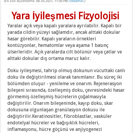
(En son düzenleme: 08-30-2021, 11:00 PM
FztAdmin
.)
Yara İyileşmesi Fizyolojisi
Yaralar açık veya kapalı yaralara ayrılabilir. Kapalı bir
yarada cildin yüzeyi sağlamdır, ancak alttaki dokular
hasar görebilir. Kapalı yaraların örnekleri
kontüzyonlar, hematomlar veya aşama 1 basınç
ülserleridir. Açık yaralarda cilt bölünür veya çatlar ve
alttaki dokular dış ortama maruz kalır.
Doku iyileşmesi, tahrip olmuş dokunun vücuttaki canlı
doku ile değiştirilmesi olarak tanımlanır. Bu süreç iki
bölümden oluşur - yenileme ve onarım. Rejenerasyon
bileşeni sırasında, özelleşmiş doku, çevresindeki hasar
görmemiş özelleşmiş hücrelerin çoğalmasıyla
değiştirilir. Onarım bileşeninde, kayıp doku, skar
dokusuna olgunlaşan granülasyon dokusu ile
değiştirilir.Keratinositler, fibroblastlar, vasküler
endotelyal hücreler ve bağışıklık hücreleri,
inflamasyonu, hücre göçünü ve anjiyogenezi