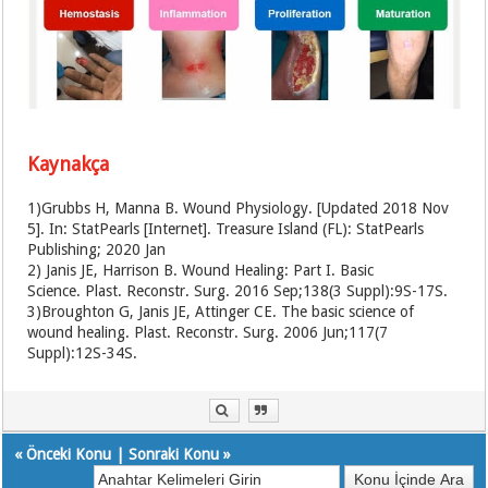
Kaynakça
1)Grubbs H, Manna B. Wound Physiology. [Updated 2018 Nov
5]. In: StatPearls [Internet]. Treasure Island (FL): StatPearls
Publishing; 2020 Jan
2) Janis JE, Harrison B. Wound Healing: Part I. Basic
Science. Plast. Reconstr. Surg. 2016 Sep;138(3 Suppl):9S-17S.
3)Broughton G, Janis JE, Attinger CE. The basic science of
wound healing. Plast. Reconstr. Surg. 2006 Jun;117(7
Suppl):12S-34S.
«
Önceki Konu
|
Sonraki Konu
»