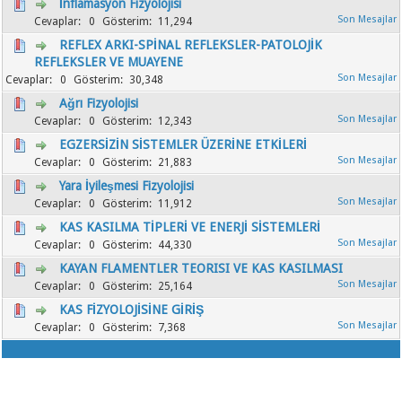
İnflamasyon Fizyolojisi
0
11,294
REFLEX ARKI-SPİNAL REFLEKSLER-PATOLOJİK
REFLEKSLER VE MUAYENE
0
30,348
Ağrı Fizyolojisi
0
12,343
EGZERSİZİN SİSTEMLER ÜZERİNE ETKİLERİ
0
21,883
Yara İyileşmesi Fizyolojisi
0
11,912
KAS KASILMA TİPLERİ VE ENERJİ SİSTEMLERİ
0
44,330
KAYAN FLAMENTLER TEORISI VE KAS KASILMASI
0
25,164
KAS FİZYOLOJİSİNE GİRİŞ
0
7,368