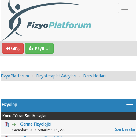
Giriş
Kayıt Ol
FizyoPlatforum
Fizyoterapist Adayları
Ders Notları
Fizyoloji
Konu
/
Yazar
Son Mesajlar
Germe Fizyolojisi
0
11,758