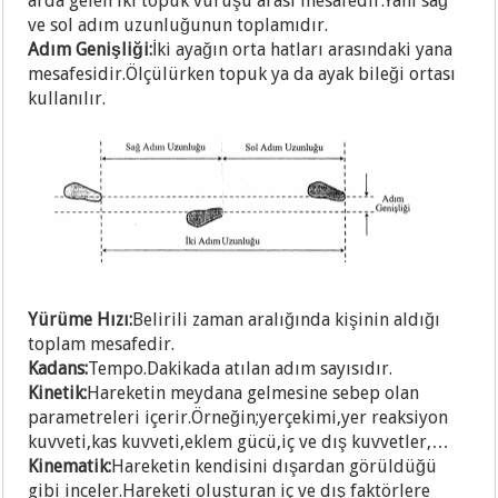
arda gelen iki topuk vuruşu arası mesafedir.Yani sağ
ve sol adım uzunluğunun toplamıdır.
Adım Genişliği:
İki ayağın orta hatları arasındaki yana
mesafesidir.Ölçülürken topuk ya da ayak bileği ortası
kullanılır.
Yürüme Hızı:
Belirili zaman aralığında kişinin aldığı
toplam mesafedir.
Kadans:
Tempo.Dakikada atılan adım sayısıdır.
Kinetik:
Hareketin meydana gelmesine sebep olan
parametreleri içerir.Örneğin;yerçekimi,yer reaksiyon
kuvveti,kas kuvveti,eklem gücü,iç ve dış kuvvetler,…
Kinematik:
Hareketin kendisini dışardan görüldüğü
gibi inceler.Hareketi oluşturan iç ve dış faktörlere