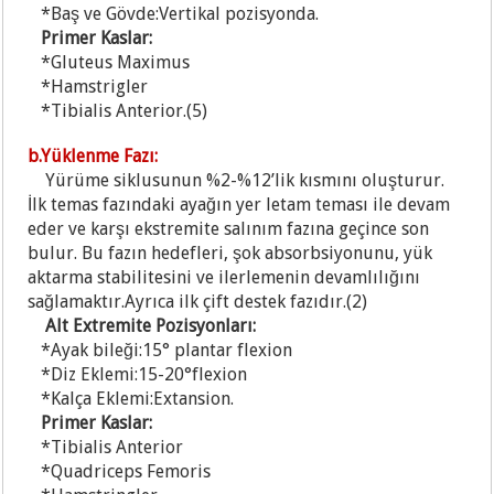
*B
aş ve Gövde:Vertikal pozisyonda.
Primer Kaslar:
*Gluteus Maximus
*Hamstrigler
*Tibialis Anterior.(5)
b.Yüklenme Fazı:
Yürüme siklusunun %2-%12’lik kısmını oluşturur.
İlk temas fazındaki ayağın yer letam teması ile devam
eder ve karşı ekstremite salınım fazına geçince son
bulur. Bu fazın hedefleri, şok absorbsiyonunu, yük
aktarma stabilitesini ve ilerlemenin devamlılığını
sağlamaktır.Ayrıca ilk çift destek fazıdır.(2)
Alt Extremite Pozisyonları:
*Ayak bileği:15° plantar flexion
*D
iz Eklemi:15-20°flexion
*Kalça Eklemi:Extansion.
Primer Kaslar:
*Tibialis Anterior
*Quadriceps Femoris