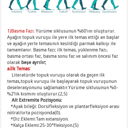
1)Basma Fazı:
Yürüme siklusunun %60’ını oluşturur.
Ayağın topuk vuruşu ile yere ilk temas ettiği an başlar
ve ayağın yerle temasının kesildiği parmak kalkışı ile
tamamlanır. Basma fazı; ilk temas, yüklenme fazı,
basma ortası faz, basma sonu faz ve salınım öncesi faz
olarak
beşe ayrılır;
a.İlk Temas:
Literatürde topuk vuruşu olarak da geçen ilk
temas,topuk vuruşu ile başlayarak topuk vuruşunun
deselerasyonunu sağlamaktır.Yürüme siklusunun %0-
%2’lik kısmını oluşturur.(2,5)
Alt Extremite Pozisyonu:
*Ayak bileği: Dorsifleksiyon ve plantarfleksiyon arası
nötral/orta pozisyonda(0).
*Diz Eklemi:Tam extansiyon.
*Kalça Eklemi:25-30°fleksiyon.(5)