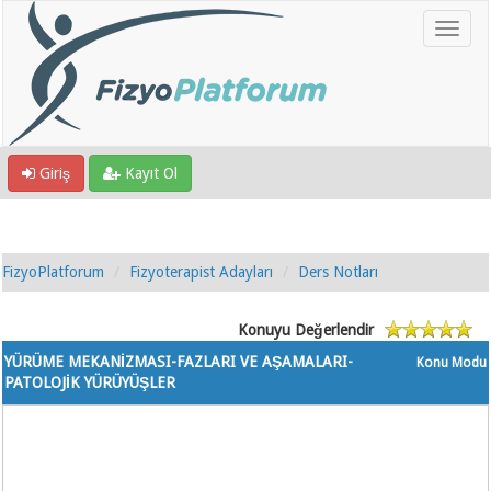
Giriş
Kayıt Ol
FizyoPlatforum
Fizyoterapist Adayları
Ders Notları
Konuyu Değerlendir
YÜRÜME MEKANİZMASI-FAZLARI VE AŞAMALARI-
Konu Modu
PATOLOJİK YÜRÜYÜŞLER