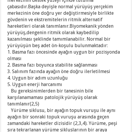
merkezinin destek yüzeyi içinde tutulma
çabasıdır.Başka deyişle normal yürüyüş yerçekim
merkezinin öne doğru yer değiştirmesiyle birlikte
gövdenin ve ekstremitelerin ritmik alternatif
hareketleri olarak tanımlanır.Biyomekanik yönden
yürüyüş,dengenin ritmik olarak kaybedilip
kazanılması şeklinde tamımlanabilir. Normal bir
yürüyüşün beş adet ön-koşulu bulunmaktadır:
1. Basma fazı öncesinde ayağın uygun bir pozisyonda
olması
2. Basma fazı boyunca stabilite sağlanması
3. Salınım fazında ayağın öne doğru ilerletilmesi
4. Uygun bir adım uzunluğu
5
. Uygun enerji harcanımı
B
u gereksinimlerden bir tanesinin bile
karşılanamaması patolojik yürüyüş olarak
tanımlanır(2,5)
Yürüme siklusu, bir ayağın topuk vuruşu ile aynı
ayağın bir sonraki topuk vuruşu arasında geçen
zamandaki hareketler dizisidir (2,3,4). Yürüme, peşi
sıra tekrarlanan yürüme sikluslarının bir araya