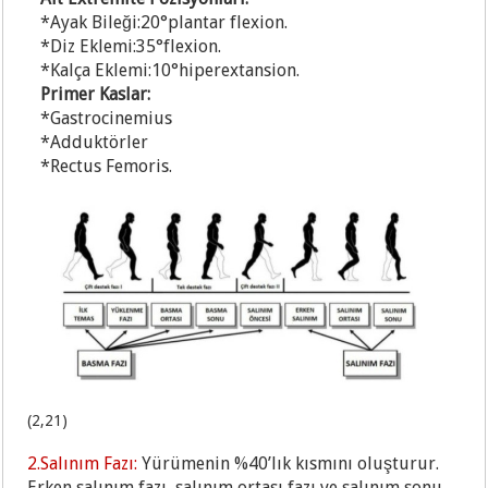
*Ayak Bileği:20°plantar flexion.
*Diz Eklemi:35°flexion.
*Kalça Eklemi:10°hiperextansion.
P
rimer Kaslar:
*Gastrocinemius
*A
dduktörler
*Rectus Femoris.
(2,21)
2.Salınım Fazı:
Yürümenin %40’lık kısmını oluşturur.
Erken salınım fazı, salınım ortası
fazı ve salınım sonu