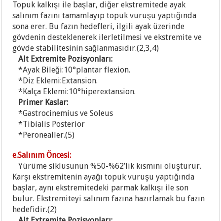
Topuk kalkışı ile başlar, diğer ekstremitede ayak
salınım fazını tamamlayıp topuk vuruşu yaptığında
sona erer. Bu fazın hedefleri, ilgili ayak üzerinde
gövdenin desteklenerek ilerletilmesi ve ekstremite ve
gövde stabilitesinin sağlanmasıdır.(2,3,4)
Alt Extremite Pozisyonları:
*Ayak Bileği:10°plantar flexion.
*D
iz Eklemi:Extansion.
*K
alça Eklemi:10°hiperextansion.
Primer Kaslar:
*Gastrocinemius ve Soleus
*T
ibialis Posterior
*P
eronealler.(5)
e.Salınım Öncesi:
Yürüme siklusunun %50-%62’lik kısmını oluşturur.
Karşı ekstremitenin ayağı topuk vuruşu yaptığında
başlar, aynı ekstremitedeki parmak kalkışı ile son
bulur. Ekstremiteyi salınım fazına hazırlamak bu fazın
hedefidir.(2)
Alt Extremite Pozisyonları: