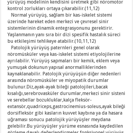
yürüyüş modelinin kendisini üretmek gibi nöromotor
kontrol zorlukları ortaya çıkarabilir.(11,12)
Normal yürüyüş, sağlam bir kas-iskelet sistemi
üzerinde hareket eden merkezi ve çevresel sinir
sistemlerinin dinamik entegrasyonunu gerektirir.
Yaşlanmanın yanı sıra bir dizi spesifik hastalık süreci
bu etkileşimi tehlikeye atabilir.(10,11,12)
Patolojik yürüyüş paternleri genel olarak
nöromüsküler veya kas-iskelet sistemi etiyolojilerine
ayrılabilir. Yürüyüş sapmaları bir kemik, eklem veya
yumuşak dokunun yapısal anormalliklerinden
kaynaklanabilir. Patolojik yürüyüşün diğer nedenleri
arasında nöromüsküler ve miyopatik durumlar
bulunur.Diz,ayak-ayak bileği patolojileri,bacak
kısalığı,serebrovasküler durumlar,merkezi sinir sisteni
ve serebellar bozukluklar,kalça fleksör-
extansör,quadriceps,gastrocinemius-soleus,ayak bileği
dorsifleksör gibi kasların kuvvet kaybına ya da hasara
uğraması sonucu patolojik yürüyüşler meydana
gelebilir.Bu yürüyüşler yürüme esnasında kaydedilen
gözleme dayalı değerlendirmeler,fonksiyonel yürüyüş