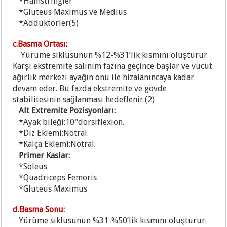
*H
amstringler
*G
luteus Maximus ve Medius
*A
dduktörler(5)
c.Basma Ortası:
Yürüme siklusunun %12-%31’lik kısmını oluşturur.
Karşı ekstremite salınım fazına geçince başlar ve vücut
ağırlık merkezi ayağın önü ile hizalanıncaya kadar
devam eder. Bu fazda ekstremite ve gövde
stabilitesinin sağlanması hedeflenir.(2)
Alt Extremite Pozisyonları:
*Ayak bileği:10°dorsiflexion.
*Diz Eklemi:Nötral.
*Kalça Eklemi:Nötral.
Primer Kaslar:
*Soleus
*Quadriceps Femoris
*G
luteus Maximus
d.Basma Sonu:
Yürüme siklusunun %31-%50’lik kısmını oluşturur.