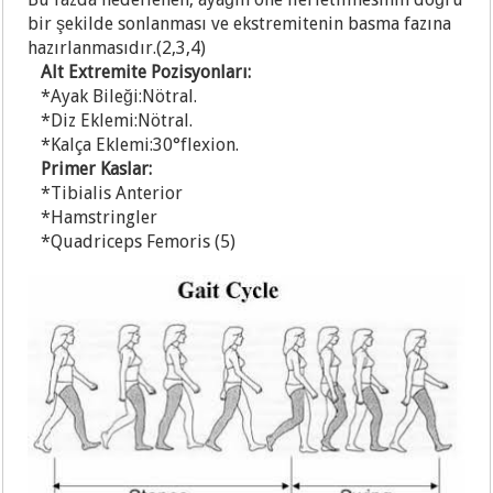
bir şekilde sonlanması ve ekstremitenin basma fazına
hazırlanmasıdır.(2,3,4)
Al
t Extremite Pozisyonları:
*Ayak Bileği:Nötral.
*D
iz Eklemi:Nötral.
*K
alça Eklemi:30°flexion.
P
rimer Kaslar:
*Tibialis Anterior
*H
amstringler
*Q
uadriceps Femoris (5)