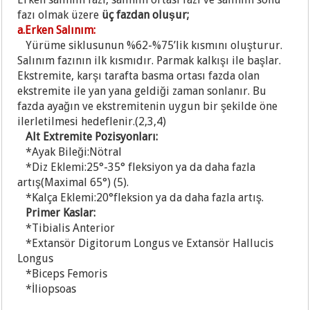
fazı olmak üzere
üç fazdan oluşur;
a.Erken Salınım:
Yürüme siklusunun %62-%75’lik kısmını oluşturur.
Salınım fazının ilk kısmıdır. Parmak kalkışı ile başlar.
Ekstremite, karşı tarafta basma ortası fazda olan
ekstremite ile yan yana geldiği zaman sonlanır. Bu
fazda ayağın ve ekstremitenin uygun bir şekilde öne
ilerletilmesi hedeflenir.(2,3,4)
Alt Extremite Pozisyonları:
*Ayak Bileği:Nötral
*Diz Eklemi:25°-35° fleksiyon ya da daha fazla
artış(Maximal 65°) (5).
*Kalça Eklemi:20°fleksion ya da daha fazla artış.
Primer Kaslar:
*Tibialis Anterior
*Extansör Digitorum Longus ve Extansör Hallucis
Longus
*Bi
ceps Femoris
*İli
opsoas