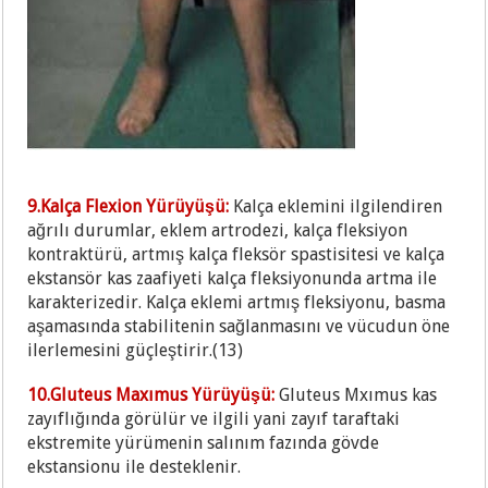
9.Kalça Flexion Yürüyüşü:
Kalça eklemini ilgilendiren
ağrılı durumlar, eklem artrodezi, kalça fleksiyon
kontraktürü, artmış kalça fleksör spastisitesi ve kalça
ekstansör kas zaafiyeti kalça fleksiyonunda artma ile
karakterizedir. Kalça eklemi artmış fleksiyonu, basma
aşamasında stabilitenin sağlanmasını ve vücudun öne
ilerlemesini güçleştirir.(13)
10.Gluteus Maxımus Yürüyüşü:
Gluteus Mxımus kas
zayıflığında görülür ve ilgili yani zayıf taraftaki
ekstremite yürümenin salınım fazında gövde
ekstansionu ile desteklenir.