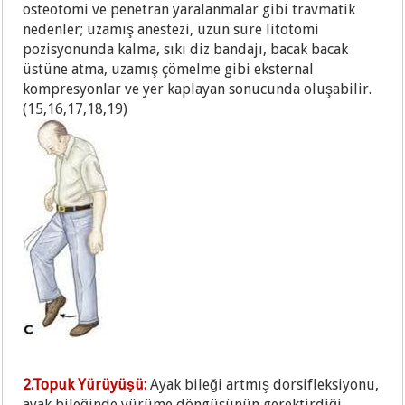
osteotomi ve penetran yaralanmalar gibi travmatik
nedenler; uzamış anestezi, uzun süre litotomi
pozisyonunda kalma, sıkı diz bandajı, bacak bacak
üstüne atma, uzamış çömelme gibi eksternal
kompresyonlar ve yer kaplayan sonucunda oluşabilir.
(15,16,17,18,19)
2.Topuk Yürüyüşü:
Ayak bileği artmış dorsifleksiyonu,
ayak bileğinde yürüme döngüsünün gerektirdiği