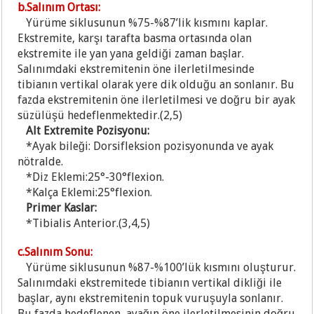
b.Salınım Ortası:
Yürüme siklusunun %75-%87’lik kısmını kaplar.
Ekstremite, karşı tarafta basma ortasında olan
ekstremite ile yan yana geldiği zaman başlar.
Salınımdaki ekstremitenin öne ilerletilmesinde
tibianın vertikal olarak yere dik olduğu an sonlanır. Bu
fazda ekstremitenin öne ilerletilmesi ve doğru bir ayak
süzülüşü hedeflenmektedir.(2,5)
Alt Extremite Pozisyonu:
*Ayak bileği: Dorsifleksion pozisyonunda ve ayak
nötralde.
*D
iz Eklemi:25°-30°flexion.
*Kalça Eklemi:25°flexion.
P
rimer Kaslar:
*Tibialis Anterior.(3,4,5)
c.Salınım Sonu:
Yürüme siklusunun %87-%100’lük kısmını oluşturur.
Salınımdaki ekstremitede tibianın vertikal dikliği ile
başlar, aynı ekstremitenin topuk vuruşuyla sonlanır.
Bu fazda hedeflenen, ayağın öne ilerletilmesinin doğru