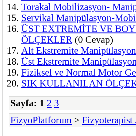
Torakal Mobilizasyon- Mani
Servikal Manipülasyon-Mobi
ÜST EXTREMİTE VE BO
ÖLÇEKLER
(0 Cevap)
Alt Ekstremite Manipülasyo
Üst Ekstremite Manipülasyo
Fiziksel ve Normal Motor Ge
SIK KULLANILAN ÖLÇEK
Sayfa:
1
2
3
FizyoPlatforum
>
Fizyoterapist