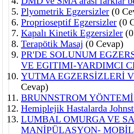
DMD ve SMA arası farklar be
Plyometrik Egzersizler
(0 Ce
Proprioseptif Egzersizler
(0 
Kapalı Kinetik Egzersizler
(0
Terapötik Masaj
(0 Cevap)
PR'DE SOLUNUM EGZER
VE EGITIMI-YARDIMCI 
YUTMA EGZERSİZLERİ V
Cevap)
BRUNNSTROM YÖNTEMİ
Hemiplejik Hastalarda Johns
LUMBAL OMURGA VE SA
MANİPÜLASYON- MOBİ