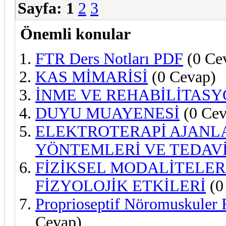
Sayfa:
1
2
3
Önemli konular
FTR Ders Notları PDF
(0 Ce
KAS MİMARİSİ
(0 Cevap)
İNME VE REHABİLİTASY
DUYU MUAYENESİ
(0 Cev
ELEKTROTERAPİ AJANL
YÖNTEMLERİ VE TEDAVİ
FİZİKSEL MODALİTELER
FİZYOLOJİK ETKİLERİ
(0
Proprioseptif Nöromuskuler F
Cevap)