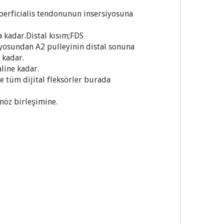
perficialis tendonunun insersiyosuna
a kadar.Distal kısım;FDS
iyosundan A2 pulleyinin distal sonuna
 kadar.
line kadar.
te tüm dijital fleksörler burada
nöz birleşimine.