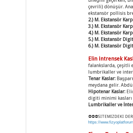
bileğini geçerken, bi
çevrili) dönüşür. An
ekstansör pollisis bre
2.) M. Ekstansör Karp
3.) M. Ekstansör Karp
4.) M. Ekstansör Karp
5.) M. Ekstansör Dig
6.) M. Ekstansör Digi
Elin İntrensek Kasl
falankslarda, çeşitl
lumbrikaller ve inte
Tenar Kaslar:
Başparm
meydana gelir. Abdükt
Hipotenar Kaslar:
Eli
digiti minimi kaslar
Lumbrikaller ve İnte
⛔⛔⛔SITEMIZDEKI DER
https://www.fizyoplatforum