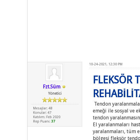
10-24-2021, 12:30 PM
FLEKSÖR 
Fzt.Süm
REHABİLİ
Yönetici
Tendon yaralanmaları,
Mesajlar: 48
emeği ile sosyal ve e
Konular: 47
tendon yaralanmasını
Katılım: Feb 2020
Rep Puanı:
37
El yaralanmaları hast
yaralanmaları, tüm e
bölgesi fleksör tend