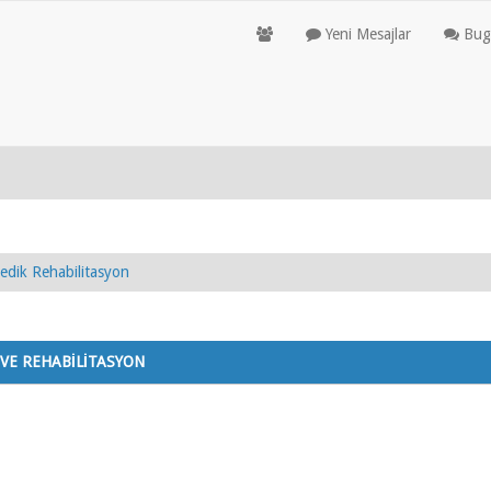
Yeni Mesajlar
Bugü
edik Rehabilitasyon
VE REHABİLİTASYON