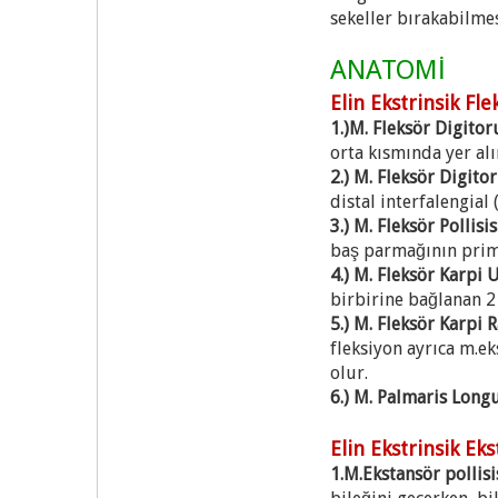
sekeller bırakabilme
ANATOMİ
Elin Ekstrinsik Fle
1.)M. Fleksör Digitor
orta kısmında yer alı
2.) M. Fleksör Digit
distal interfalengial 
3.) M. Fleksör Pollisi
baş parmağının prim
4.) M. Fleksör Karpi 
birbirine bağlanan 2
5.) M. Fleksör Karpi R
fleksiyon ayrıca m.ek
olur.
6.) M. Palmaris Longu
Elin Ekstrinsik Eks
1.M.Ekstansör pollisi