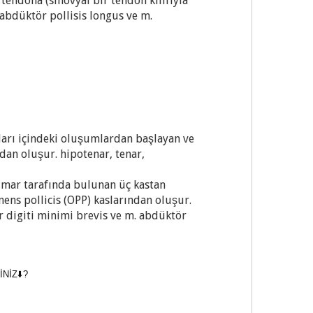
tendona (sinovyal bir tendon kılıfıyla
abdüktör pollisis longus ve m.
ırları içindeki oluşumlardan başlayan ve
dan oluşur. hipotenar, tenar,
almar tarafında bulunan üç kastan
nens pollicis (OPP) kaslarından oluşur.
r digiti minimi brevis ve m. abdüktör
NİZ⬇️?