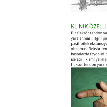
KLİNİK ÖZELL
Bir fleksör tendon y
yaralanması, ilgili 
pasif bilek ekstansi
olmaması fleksör tend
hastalarda faydalıdır
ise ağrı, kısmi yaral
fleksör tendon yaral