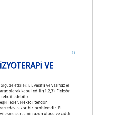
#1
ZYOTERAPİ VE
çüde etkiler. El, vasıflı ve vasıfsız el
raç olarak kabul edilir(1,2,3). Fleksör
tehdit edebilir.
eşkil eder. Fleksör tendon
ertedavisi zor bir problemdir. El
iyileşme sürecinin uzun oluşu ve ciddi