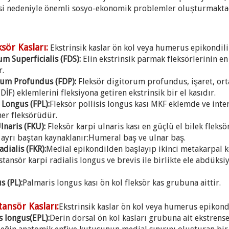
si nedeniyle önemli sosyo-ekonomik problemler oluşturmaktad
ksör Kasları:
Ekstrinsik kaslar ön kol veya humerus epikondili
um Superficialis (FDS):
Elin ekstrinsik parmak fleksörlerinin en 
r.
orum Profundus (FDP):
Fleksör digitorum profundus, işaret, or
(DİF) eklemlerini fleksiyona getiren ekstrinsik bir el kasıdır.
s Longus (FPL):
Fleksör pollisis longus kası MKF eklemde ve inte
er fleksörüdür.
Ulnaris (FKU):
Fleksör karpi ulnaris kası en güçlü el bilek fleks
 ayrı baştan kaynaklanır:Humeral baş ve ulnar baş.
adialis (FKR):
Medial epikondilden başlayıp ikinci metakarpal k
stansör karpi radialis longus ve brevis ile birlikte ele abdüksi
s (PL):
Palmaris longus kası ön kol fleksör kas grubuna aittir.
tansör Kasları:
Ekstrinsik kaslar ön kol veya humerus epikond
s longus(EPL):
Derin dorsal ön kol kasları grubuna ait ekstrense