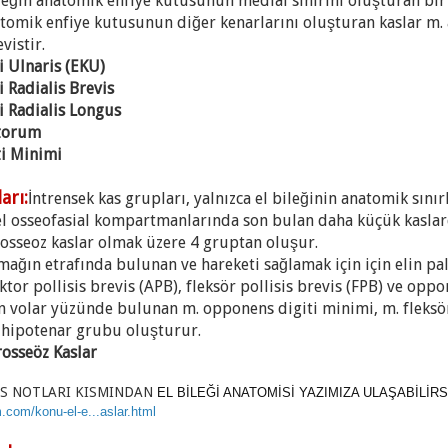
leğin anatomik enfiye kutusunun medial sınırını oluşturan bir 
atomik enfiye kutusunun diğer kenarlarını oluşturan kaslar m. 
vistir.
i Ulnaris (EKU)
i Radialis Brevis
i Radialis Longus
itorum
ti Minimi
arı:
İntrensek kas grupları, yalnızca el bileğinin anatomik sın
i el osseofasial kompartmanlarında son bulan daha küçük kaslar
rosseoz kaslar olmak üzere 4 gruptan oluşur.
ağın etrafında bulunan ve hareketi sağlamak için için elin p
or pollisis brevis (APB), fleksör pollisis brevis (FPB) ve oppo
n volar yüzünde bulunan m. opponens digiti minimi, m. fleksö
ı hipotenar grubu oluşturur.
rosseöz Kaslar
S NOTLARI KISMINDAN
EL BİLEĞİ ANATOMİSİ YAZIMIZA ULAŞABİLİRSİ
.com/konu-el-e...aslar.html