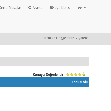
nkü Mesajlar
Arama
Üye Listesi
Sitemize Hoşgeldiniz, Ziyaretçi!
Konuyu Değerlendir
Konu Modu