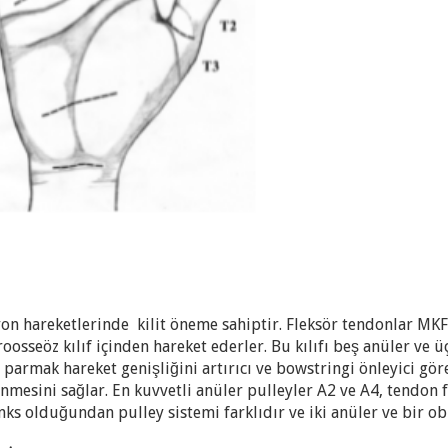
iyon hareketlerinde kilit öneme sahiptir. Fleksör tendonlar MK
oosseöz kılıf içinden hareket ederler. Bu kılıfı beş anüler ve üç
e parmak hareket genişliğini artırıcı ve bowstringi önleyici göre
nmesini sağlar. En kuvvetli anüler pulleyler A2 ve A4, tendon f
ks olduğundan pulley sistemi farklıdır ve iki anüler ve bir obl