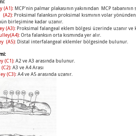
mi:
y (A1):
MCP'nin palmar plakasının yakınından MCP tabanının se
 (A2):
Proksimal falanksın proksimal kısmının volar yönünden
nün birleşimine kadar uzanır.
y (A3):
Proksimal falangeal eklem bölgesi üzerinde uzanır ve 
lley(A4):
Orta falanksın orta kısmında yer alır.
ey (A5):
Distal interfalangeal eklemler bölgesinde bulunur.
mi:
ey (C1):
A2 ve A3 arasında bulunur.
 (C2):
A3 ve A4 Arası
ey (C3):
A4 ve A5 arasında uzanır.