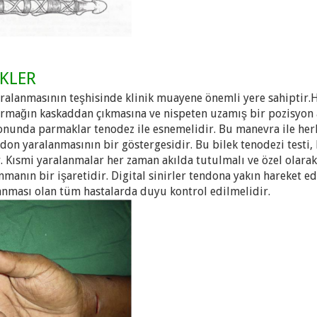
İKLER
aralanmasının teşhisinde klinik muayene önemli yere sahiptir.
parmağın kaskaddan çıkmasına ve nispeten uzamış bir pozisyo
yonunda parmaklar tenodez ile esnemelidir. Bu manevra ile he
on yaralanmasının bir göstergesidir. Bu bilek tenodezi testi, 
. Kısmi yaralanmalar her zaman akılda tutulmalı ve özel olarak 
anmanın bir işaretidir. Digital sinirler tendona yakın hareket e
anması olan tüm hastalarda duyu kontrol edilmelidir.