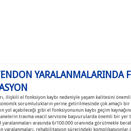
TENDON YARALANMALARINDA Fİ
TASYON
 ilişkili el fonksiyon kaybı nedeniyle yaşam kalitesini önemli öl
konomik sorumlulukların yerine getirilmesinde çok amaçlı bir a
n yol açabileceği gibi el fonksiyonunun kaybı geçim kaynağını 
anelerin travma veacil servisine başvurularda önemli bir yer t
l yaralanmaları arasında 6/100.000 oranında görülmekle berab
on yaralanmaları, rehabilitasyon sürecindeki komplikasyonlar,