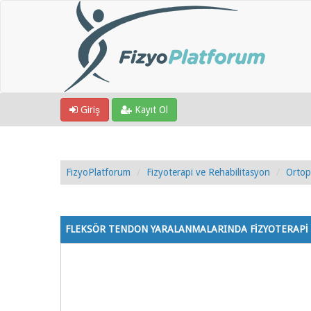
Giriş
Kayıt Ol
FizyoPlatforum
Fizyoterapi ve Rehabilitasyon
Ortop
1 Oy - 5 Ortalama
1
2
3
4
5
FLEKSÖR TENDON YARALANMALARINDA FİZYOTERAPİ 