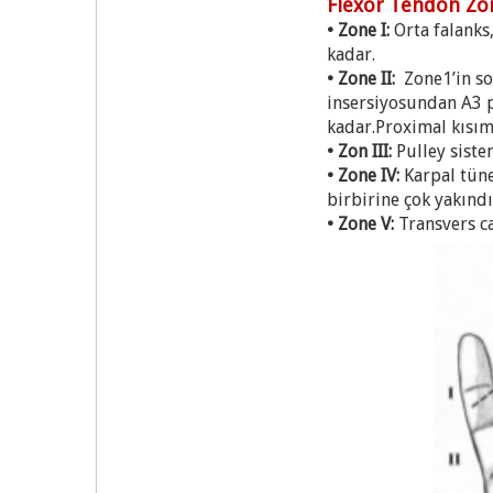
Flexor Tendon Zon
• Zone I:
Orta falanks
kadar.
• Zone II:
Zone1’in so
insersiyosundan A3 p
kadar.Proximal kısım
• Zon III:
Pulley siste
• Zone IV:
Karpal tüne
birbirine çok yakındı
• Zone V:
Transvers c