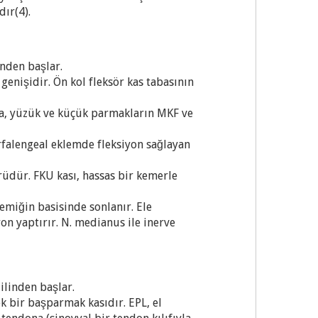
ır(4).
nden başlar.
genişidir. Ön kol fleksör kas tabasının
ta, yüzük ve küçük parmakların MKF ve
rfalengeal eklemde fleksiyon sağlayan
örüdür. FKU kası, hassas bir kemerle
emiğin basisinde sonlanır. Ele
yon yaptırır. N. medianus ile inerve
ilinden başlar.
k bir başparmak kasıdır. EPL, el