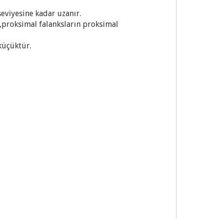
viyesine kadar uzanır.
,proksimal falanksların proksimal
küçüktür.