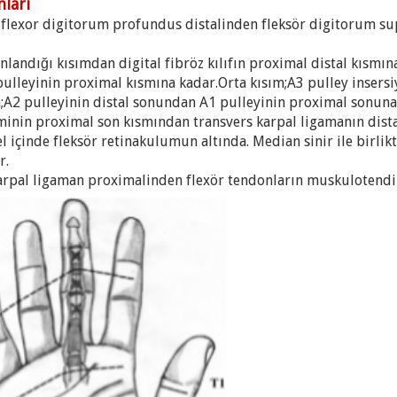
ları
,flexor digitorum profundus distalinden fleksör digitorum su
nlandığı kısımdan digital fibröz kılıfın proximal distal kısmın
ulleyinin proximal kısmına kadar.Orta kısım;A3 pulley insers
;A2 pulleyinin distal sonundan A1 pulleyinin proximal sonuna
minin proximal son kısmından transvers karpal ligamanın dista
l içinde fleksör retinakulumun altında. Median sinir ile birlik
r.
arpal ligaman proximalinden flexör tendonların muskulotendi