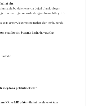
alini alır.
şlanmayla bu dejenerasyon doğal olarak oluşur.
tığı olmuşsa diğer omuzda da ağrı olmasa bile yırtık
e aşırı stres yüklenmesine neden olur. Tenis, kürek,
 stabilitesini bozarak kaslarda yırtıklar
klindedir
.
ğlı meydana gelebilmektedir.
stanın XR ve MR görüntülerini inceleyerek tanı