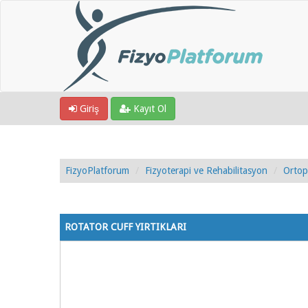
Giriş
Kayıt Ol
FizyoPlatforum
Fizyoterapi ve Rehabilitasyon
Ortop
1 Oy - 4 Ortalama
1
2
3
4
5
ROTATOR CUFF YIRTIKLARI