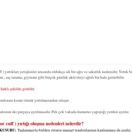
 ) yırtıkları yetişkinler arasında oldukça sık bir ağrı ve sakatlık nedenidir. Yırtık 
 , saç tarama, giyinme gibi birçok günlük aktiviteyi ağrılı bir hale getirebilir.
 farklı şekilde görülür.
ndonun kısmi olarak yırtılmasından oluşur.
ndonun iki parçaya ayrılmasıdır. Pek çok vakada humerus yapıştığı yerden ayrılır.
or cuff ) yırtığı oluşma nedenleri nelerdir?
KUSURU:
Yaşlanmayla birlikte rotator manşet tendonlarının kanlanması da azalır