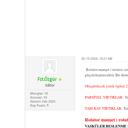
02-15-2020, 10:21 AM
Rotator manşet ( rotator cuff
güçsüzleştirecektir. Bu durum
Fzt.Özgür
Editör
Oluşabilecek yırtık tipleri 2
Mesajlar: 10
PARSİYEL YIRTIKLAR:
Te
Konular: 10
Katılım: Feb 2020
Rep Puanı:
1
TAM KAT YIRTIKLAR
: Te
Rotator manşet ( rotat
VASKÜLER BESLENME 