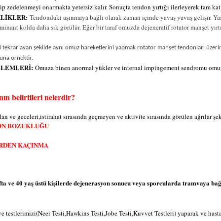
 zedelenmeyi onarmakta yetersiz kalır. Sonuçta tendon yırtığı ilerleyerek tam kat h
KLİKLER:
Tendondaki aşınmaya bağlı olarak zaman içinde yavaş yavaş gelişir. Ya
minant kolda daha sık görülür. Eğer bir taraf omuzda dejeneratif rotator manşet yır
i tekrarlayan şekilde aynı omuz hareketlerini yapmak rotator manşet tendonları üzerin
buna örnektir.
BLEMLERİ:
Omuza binen anormal yükler ve internal impingement sendromu omuzun
ın belirtileri nelerdir
?
n ve geceleri,istirahat sırasında geçmeyen ve aktivite sırasında görülen ağrılar şe
YON BOZUKLUĞU
ERDEN KAÇINMA
fta ve 40 yaş üstü kişilerde dejenerasyon sonucu veya sporcularda tramvaya ba
ve testlerimizi(Neer Testi,Hawkins Testi,Jobe Testi,Kuvvet Testleri) yaparak ve ha