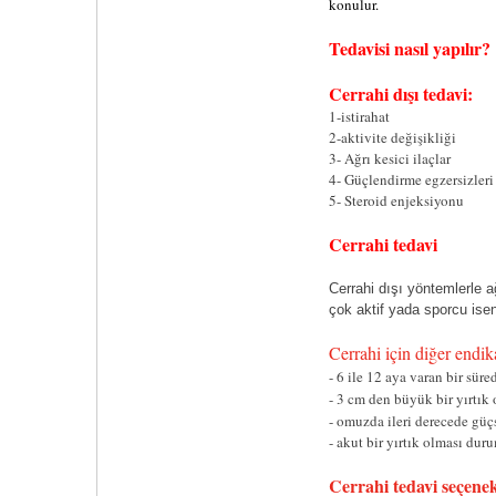
konulur.
Tedavisi nasıl yapılır?
Cerrahi dışı tedavi:
1-istirahat
2-aktivite değişikliği
3- Ağrı kesici ilaçlar
4- Güçlendirme egzersizleri 
5- Steroid enjeksiyonu
Cerrahi tedavi
Cerrahi dışı yöntemlerle a
çok aktif yada sporcu isen
Cerrahi için diğer endik
- 6 ile 12 aya varan bir süre
- 3 cm den büyük bir yırtık
- omuzda ileri derecede güç
- akut bir yırtık olması dur
Cerrahi tedavi seçenek