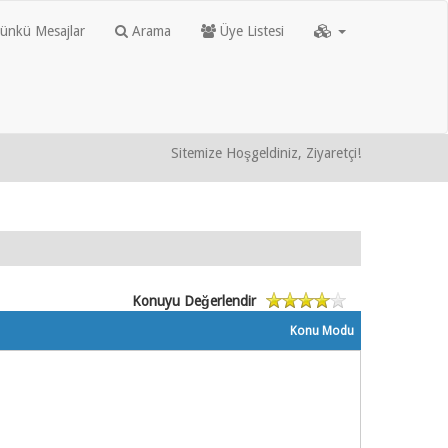
nkü Mesajlar
Arama
Üye Listesi
Sitemize Hoşgeldiniz, Ziyaretçi!
Konuyu Değerlendir
Konu Modu