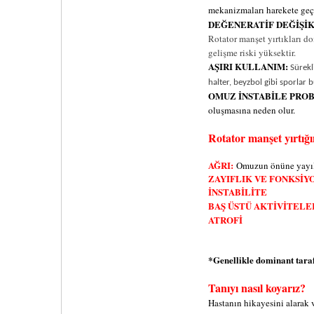
mekanizmaları harekete geçip
DEĞENERATİF DEĞİŞİ
Rotator manşet yırtıkları do
gelişme riski yüksektir.
AŞIRI KULLANIM:
Sürekl
halter, beyzbol gibi sporlar 
OMUZ İNSTABİLE PRO
oluşmasına neden olur.
Rotator manşet yırtığın
AĞRI:
O
muzun önüne yayıla
ZAYIFLIK VE FONKSİ
İNSTABİLİTE
BAŞ ÜSTÜ AKTİVİTEL
ATROFİ
*Genellikle dominant tara
Tanıyı nasıl koyarız?
Hastanın hikayesini alarak 