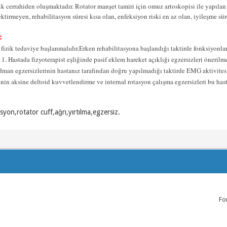
ik cerrahiden oluşmaktadır. Rotator manşet tamiri için omuz artoskopisi ile yapıla
ektirmeyen, rehabilitasyon süresi kısa olan, enfeksiyon riski en az olan, iyileşme sür
:
fizik tedaviye başlanmalıdır.Erken rehabilitasyona başlandığı taktirde fonksiyonla
. Hastada fizyoterapist eşliğinde pasif eklem hareket açıklığı egzersizleri önerilm
dman egzersizlerinin hastanız tarafından doğru yapılmadığı taktirde EMG aktivitesin
nin aksine deltoid kuvvetlendirme ve internal rotasyon çalışma egzersizleri bu ha
syon,rotator cuff,ağrı,yırtılma,egzersiz.
Fo