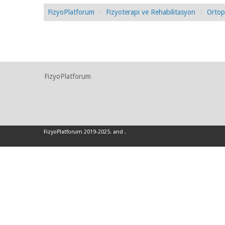
FizyoPlatforum
Fizyoterapi ve Rehabilitasyon
Ortop
FizyoPlatforum
FizyoPlatforum 2019-2025
.
and
.