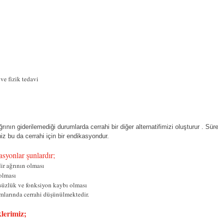
ve fizik tedavi
ğrının giderilemediği durumlarda cerrahi bir diğer alternatifimizi oluşturur . 
iz bu da cerrahi için bir endikasyondur.
asyonlar şunlardır;
dir ağrının olması
 olması
süzlük ve fonksiyon kaybı olması
umlarında cerrahi düşünülmektedir.
lerimiz;